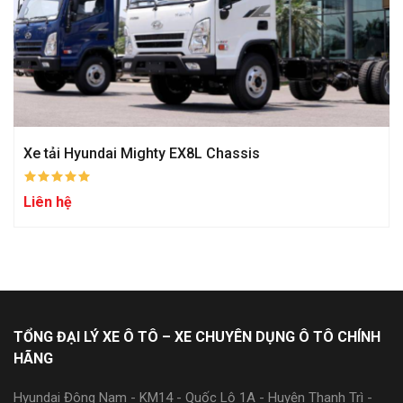
Xe tải Hyundai Mighty EX8L Chassis
Liên hệ
TỔNG ĐẠI LÝ XE Ô TÔ – XE CHUYÊN DỤNG Ô TÔ CHÍNH
HÃNG
Hyundai Đông Nam - KM14 - Quốc Lộ 1A - Huyện Thanh Trì -