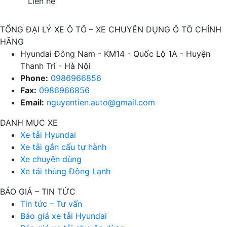
Liên hệ
TỔNG ĐẠI LÝ XE Ô TÔ – XE CHUYÊN DỤNG Ô TÔ CHÍNH
HÃNG
Hyundai Đông Nam - KM14 - Quốc Lộ 1A - Huyện
Thanh Trì - Hà Nội
Phone:
0986966856
Fax:
0986966856
Email:
nguyentien.auto@gmail.com
DANH MỤC XE
Xe tải Hyundai
Xe tải gắn cẩu tự hành
Xe chuyên dùng
Xe tải thùng Đông Lạnh
BÁO GIÁ – TIN TỨC
Tin tức – Tư vấn
Báo giá xe tải Hyundai