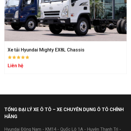
Xe tải Hyundai Mighty EX8L Chassis
Liên hệ
TỔNG ĐẠI LÝ XE Ô TÔ – XE CHUYÊN DỤNG Ô TÔ CHÍNH
HÃNG
Hyundai Đông Nam - KM14 - Quốc Lộ 1A - Huyện Thanh Trì -