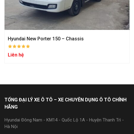
Hyundai New Porter 150 – Chassis
Liên hệ
TỔNG ĐẠI LÝ XE Ô TÔ – XE CHUYÊN DỤNG Ô TÔ CHÍNH
HÃNG
Hyundai Đông Nam - KM14 - Quốc Lộ 1A - Huyện Thanh Trì -
Hà Nội