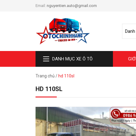
Email:
nguyentien.auto@gmail.com
DANH MỤC XE Ô TÔ
GIỚ
Trang chủ
/
hd 110sl
HD 110SL