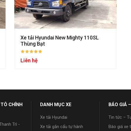
Xe tải Hyundai New Mighty 110SL
Thùng Bạt
Liên hệ
 TÔ CHÍNH
DANH MỤC XE
BÁO GIÁ –
Xe tải Hyundai
Tin tức – T
hanh Trì -
Xe tải gắn cẩu tự hành
Báo giá xe 