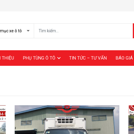
I THIỆU
PHỤ TÙNG Ô TÔ
TIN TỨC – TƯ VẤN
BÁO GIÁ 