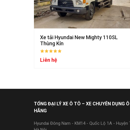
Xe tải Hyundai New Mighty 110SL
Thùng Kín
Liên hệ
TỔNG ĐẠI LÝ XE Ô TÔ – XE CHUYÊN DỤNG Ô
HÃNG
Hyundai Đông Nam - KM14 - Quốc Lộ 1A - Huyện T
Hà Nội