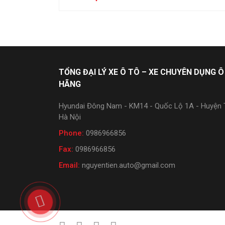
TỔNG ĐẠI LÝ XE Ô TÔ – XE CHUYÊN DỤNG Ô
HÃNG
Hyundai Đông Nam - KM14 - Quốc Lộ 1A - Huyện T
Hà Nội
Phone:
0986966856
Fax:
0986966856
Email:
nguyentien.auto@gmail.com