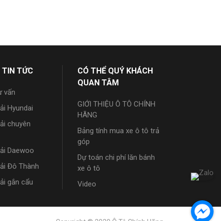
 TIN TỨC
CÓ THỂ QUÝ KHÁCH
QUAN TÂM
ư vấn
GIỚI THIỆU Ô TÔ CHÍNH
tải Hyundai
HÃNG
tải chuyên
Bảng tính mua xe ô tô trả
góp
tải Daewoo
Dự toán chi phí lăn bánh
tải Đô Thành
xe ô tô
tải gắn cẩu
Video