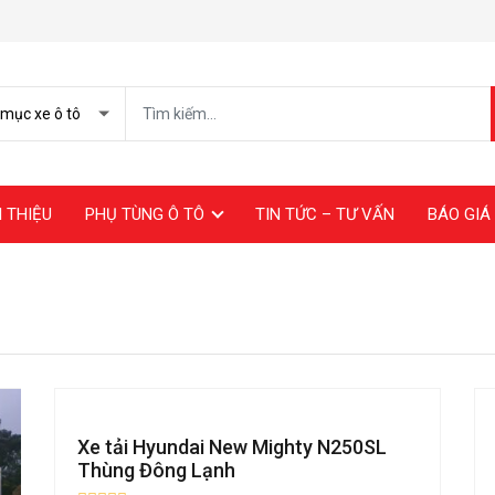
I THIỆU
PHỤ TÙNG Ô TÔ
TIN TỨC – TƯ VẤN
BÁO GIÁ 
Xe tải Hyundai New Mighty N250SL
Thùng Đông Lạnh