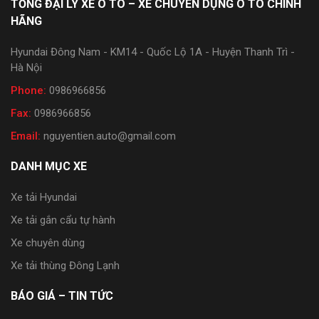
TỔNG ĐẠI LÝ XE Ô TÔ – XE CHUYÊN DỤNG Ô TÔ CHÍNH
HÃNG
Hyundai Đông Nam - KM14 - Quốc Lộ 1A - Huyện Thanh Trì -
Hà Nội
Phone:
0986966856
Fax:
0986966856
Email:
nguyentien.auto@gmail.com
DANH MỤC XE
Xe tải Hyundai
Xe tải gắn cẩu tự hành
Xe chuyên dùng
Xe tải thùng Đông Lạnh
BÁO GIÁ – TIN TỨC