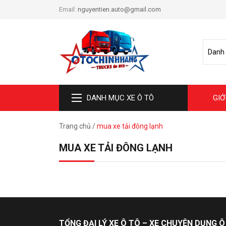
Email:
nguyentien.auto@gmail.com
DANH MỤC XE Ô TÔ
GIỚ
Trang chủ
/
mua xe tải đông lạnh
MUA XE TẢI ĐÔNG LẠNH
TỔNG ĐẠI LÝ XE Ô TÔ – XE CHUYÊN DỤNG Ô