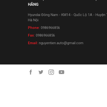
HÃNG
Hyundai Đông Nam - KM14 - Quốc Lộ 1A - Huyện T
Hà Nội
Phone:
0986966856
Fax:
0986966856
Email:
nguyentien.auto@gmail.com