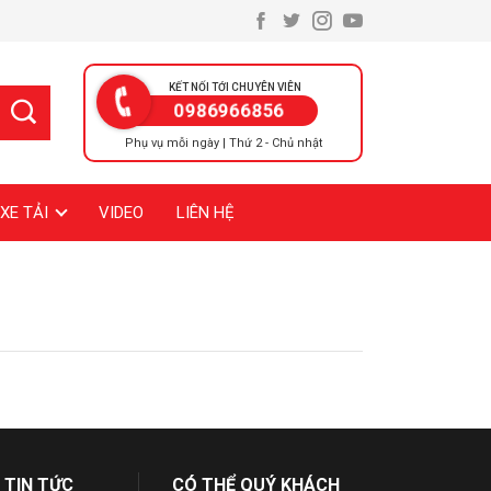
KẾT NỐI TỚI CHUYÊN VIÊN
0986966856
Phụ vụ mỗi ngày | Thứ 2 - Chủ nhật
XE TẢI
VIDEO
LIÊN HỆ
 TIN TỨC
CÓ THỂ QUÝ KHÁCH