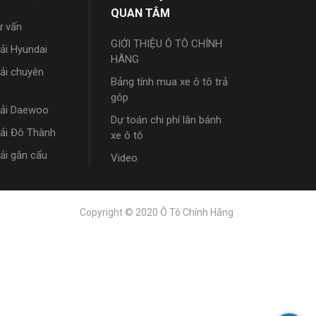
QUAN TÂM
ư vấn
GIỚI THIỆU Ô TÔ CHÍNH
tải Hyundai
HÃNG
tải chuyên
Bảng tính mua xe ô tô trả
góp
tải Daewoo
Dự toán chi phí lăn bánh
tải Đô Thành
xe ô tô
tải gắn cẩu
Video
Copyright © 2020 Ô Tô Chính Hãng