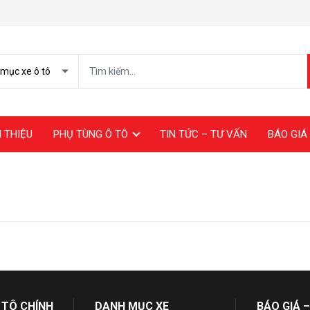
I THIỆU
PHỤ TÙNG Ô TÔ
TIN TỨC – TƯ VẤN
BÁO GIÁ 
 TÔ CHÍNH
DANH MỤC XE
BÁO GIÁ –