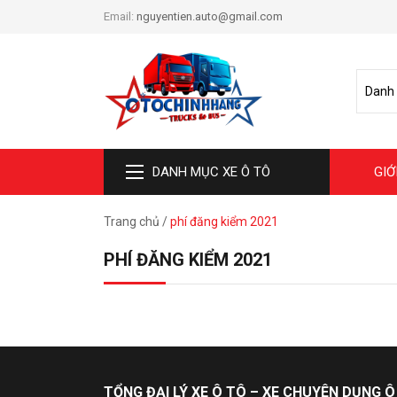
Email:
nguyentien.auto@gmail.com
DANH MỤC XE Ô TÔ
GIỚ
Trang chủ
/
phí đăng kiểm 2021
PHÍ ĐĂNG KIỂM 2021
TỔNG ĐẠI LÝ XE Ô TÔ – XE CHUYÊN DỤNG Ô