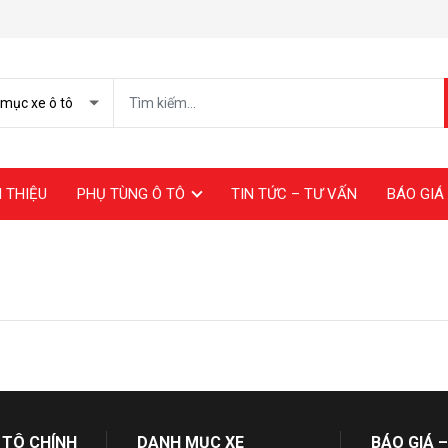
I THIỆU
PHỤ TÙNG Ô TÔ
TIN TỨC – TƯ VẤN
BÁO GIÁ 
 TÔ CHÍNH
DANH MỤC XE
BÁO GIÁ –