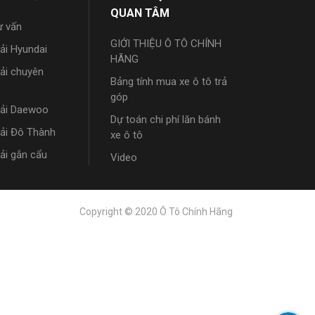
QUAN TÂM
ư vấn
GIỚI THIỆU Ô TÔ CHÍNH
tải Hyundai
HÃNG
tải chuyên
Bảng tính mua xe ô tô trả
góp
tải Daewoo
Dự toán chi phí lăn bánh
tải Đô Thành
xe ô tô
tải gắn cẩu
Video
Copyright © 2020 Ô Tô Chính Hãng