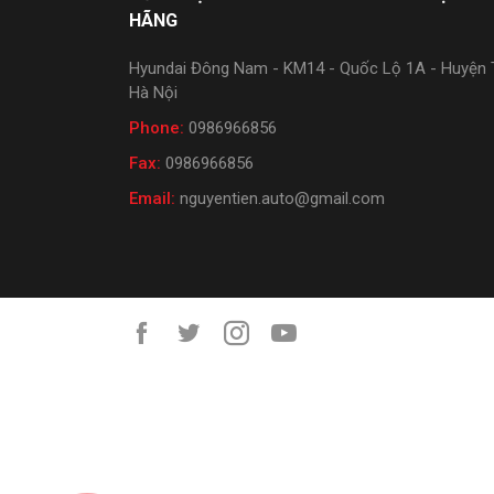
HÃNG
Hyundai Đông Nam - KM14 - Quốc Lộ 1A - Huyện T
Hà Nội
Phone:
0986966856
Fax:
0986966856
Email:
nguyentien.auto@gmail.com