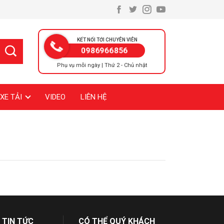
KẾT NỐI TỚI CHUYÊN VIÊN
0986966856
Phụ vụ mỗi ngày | Thứ 2 - Chủ nhật
XE TẢI
VIDEO
LIÊN HỆ
 TIN TỨC
CÓ THỂ QUÝ KHÁCH