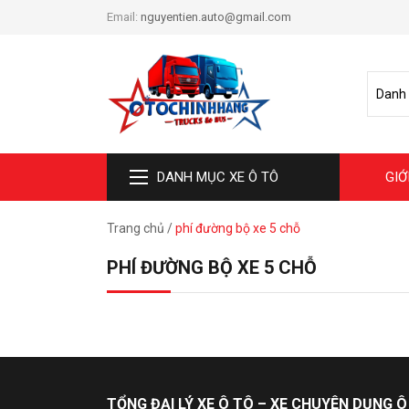
Email:
nguyentien.auto@gmail.com
DANH MỤC XE Ô TÔ
GIỚ
Trang chủ
/
phí đường bộ xe 5 chỗ
PHÍ ĐƯỜNG BỘ XE 5 CHỖ
TỔNG ĐẠI LÝ XE Ô TÔ – XE CHUYÊN DỤNG Ô