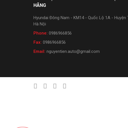
HÃNG
Hyundai Đông Nam - KM14 - Quốc Lộ 1A - Huyện T
Hà Nội
Phone:
0986966856
Fax:
0986966856
Email:
nguyentien.auto@gmail.com