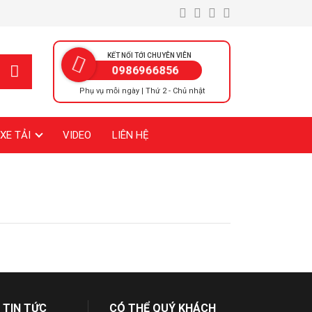
KẾT NỐI TỚI CHUYÊN VIÊN
0986966856
Phụ vụ mỗi ngày | Thứ 2 - Chủ nhật
XE TẢI
VIDEO
LIÊN HỆ
 TIN TỨC
CÓ THỂ QUÝ KHÁCH