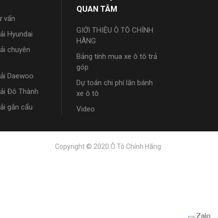
QUAN TÂM
ư vấn
GIỚI THIỆU Ô TÔ CHÍNH
tải Hyundai
HÃNG
tải chuyên
Bảng tính mua xe ô tô trả
góp
tải Daewoo
Dự toán chi phí lăn bánh
tải Đô Thành
xe ô tô
tải gắn cẩu
Video
Copyright © 2020 Ô Tô Chính Hãng