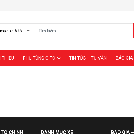
I THIỆU
PHỤ TÙNG Ô TÔ
TIN TỨC – TƯ VẤN
BÁO GIÁ 
 TÔ CHÍNH
DANH MỤC XE
BÁO GIÁ –