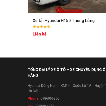
Xe tải Hyundai H150 Thùng Lửng
Liên hệ
TỔNG ĐẠI LÝ XE Ô TÔ – XE CHUYÊN DỤNG Ô
HÃNG
Hyundai Đông Nam - KM14 - Quốc Lộ 1A - Huyện T
Hà Nội
Phone:
0986966856
Fax:
0986966856