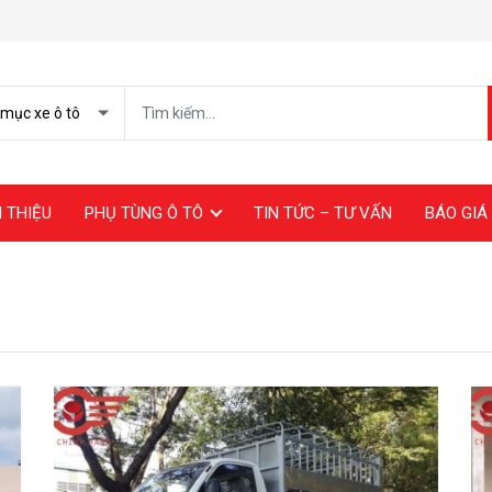
I THIỆU
PHỤ TÙNG Ô TÔ
TIN TỨC – TƯ VẤN
BÁO GIÁ 