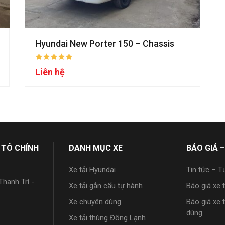
Hyundai New Porter 150 – Chassis
Liên hệ
 TÔ CHÍNH
DANH MỤC XE
BÁO GIÁ –
Xe tải Hyundai
Tin tức – T
hanh Trì -
Xe tải gắn cẩu tự hành
Báo giá xe 
Xe chuyên dùng
Báo giá xe 
dùng
Xe tải thùng Đông Lạnh