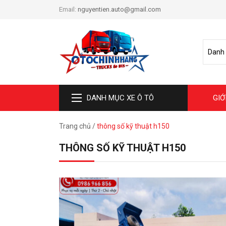
Email:
nguyentien.auto@gmail.com
DANH MỤC XE Ô TÔ
GIỚ
Trang chủ
/
thông số kỹ thuật h150
THÔNG SỐ KỸ THUẬT H150