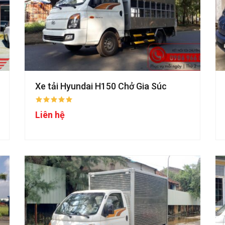
Xe tải Hyundai H150 Chở Gia Súc
Liên hệ