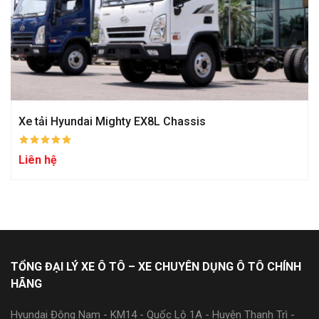
Xe tải Hyundai Mighty EX8L Chassis
Liên hệ
TỔNG ĐẠI LÝ XE Ô TÔ – XE CHUYÊN DỤNG Ô TÔ CHÍNH
HÃNG
Hyundai Đông Nam - KM14 - Quốc Lộ 1A - Huyện Thanh Trì -