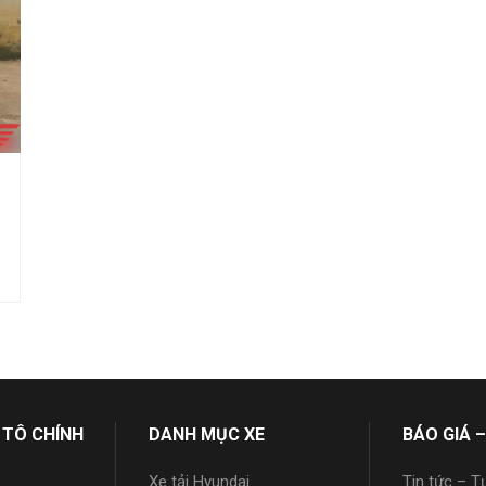
 TÔ CHÍNH
DANH MỤC XE
BÁO GIÁ –
Xe tải Hyundai
Tin tức – T