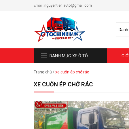
Email:
nguyentien.auto@gmail.com
DANH MỤC XE Ô TÔ
GIỚ
Trang chủ
/
xe cuốn ép chở rác
XE CUỐN ÉP CHỞ RÁC