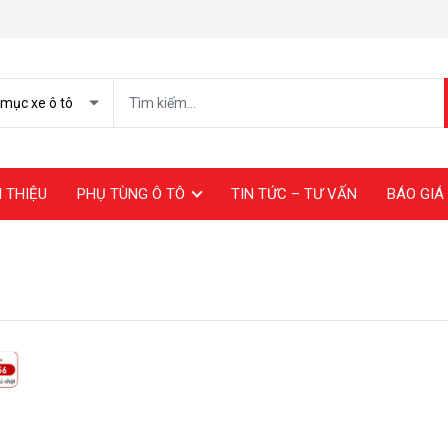
I THIỆU
PHỤ TÙNG Ô TÔ
TIN TỨC – TƯ VẤN
BÁO GIÁ 