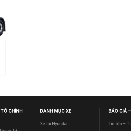
 TÔ CHÍNH
DANH MỤC XE
BÁO GIÁ –
Xe tải Hyundai
Tin tức – T
hanh Trì -