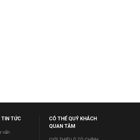
 TIN TỨC
CÓ THỂ QUÝ KHÁCH
QUAN TÂM
ư vấn
GIỚI THIỆU Ô TÔ CHÍNH