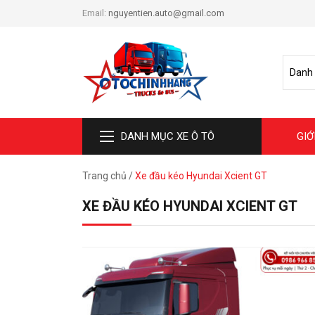
Email:
nguyentien.auto@gmail.com
DANH MỤC XE Ô TÔ
GIỚ
Trang chủ
/
Xe đầu kéo Hyundai Xcient GT
XE ĐẦU KÉO HYUNDAI XCIENT GT