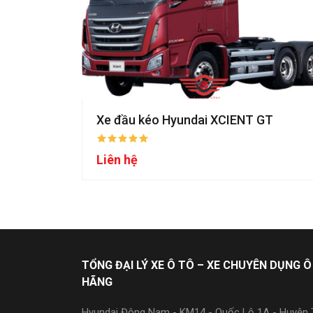
Xe đầu kéo Hyundai XCIENT GT
Liên hệ
TỔNG ĐẠI LÝ XE Ô TÔ – XE CHUYÊN DỤNG Ô
HÃNG
Hyundai Đông Nam - KM14 - Quốc Lộ 1A - Huyện T