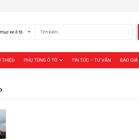
I THIỆU
PHỤ TÙNG Ô TÔ
TIN TỨC – TƯ VẤN
BÁO GIÁ 
P