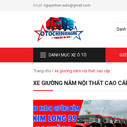
Email:
nguyentien.auto@gmail.com
DANH MỤC XE Ô TÔ
GIỚ
Trang chủ
/
xe giường nằm nội thất cao cấp
XE GIƯỜNG NẰM NỘI THẤT CAO CẤ