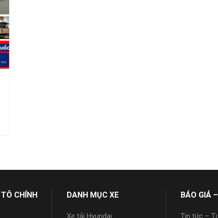
 TÔ CHÍNH
DANH MỤC XE
BÁO GIÁ –
Xe tải Hyundai
Tin tức – T