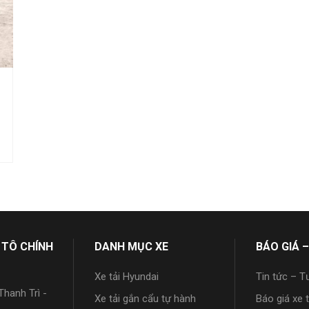
 TÔ CHÍNH
DANH MỤC XE
BÁO GIÁ –
Xe tải Hyundai
Tin tức – T
hanh Trì -
Xe tải gắn cẩu tự hành
Báo giá xe 