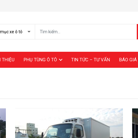
I THIỆU
PHỤ TÙNG Ô TÔ
TIN TỨC – TƯ VẤN
BÁO GIÁ 