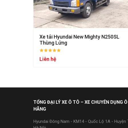
Xe tải Hyundai New Mighty N250SL
Thùng Lửng
Liên hệ
TỔNG ĐẠI LÝ XE Ô TÔ – XE CHUYÊN DỤNG Ô
HÃNG
Hyundai Đông Nam - KM14 - Quốc Lộ 1A - Huyện T
Hà Nội