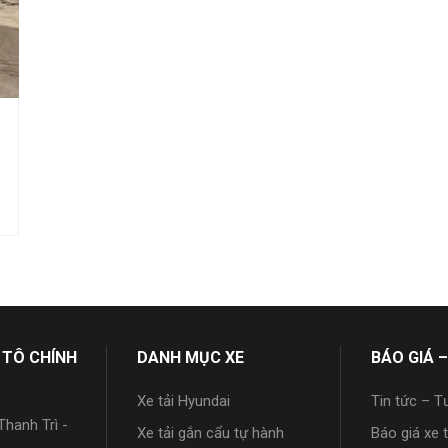
 TÔ CHÍNH
DANH MỤC XE
BÁO GIÁ –
Xe tải Hyundai
Tin tức – T
hanh Trì -
Xe tải gắn cẩu tự hành
Báo giá xe 