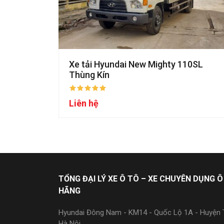
Xe tải Hyundai New Mighty 110SL
Thùng Kín
Liên hệ
TỔNG ĐẠI LÝ XE Ô TÔ – XE CHUYÊN DỤNG Ô
HÃNG
Hyundai Đông Nam - KM14 - Quốc Lộ 1A - Huyện T
Hà Nội