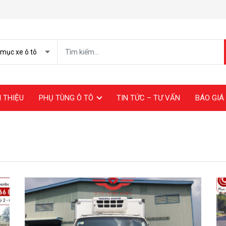
I THIỆU
PHỤ TÙNG Ô TÔ
TIN TỨC – TƯ VẤN
BÁO GIÁ 