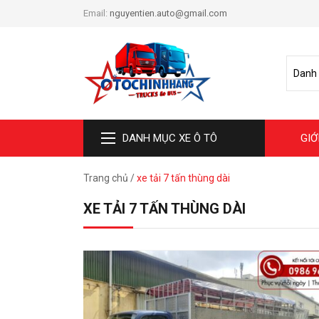
Email:
nguyentien.auto@gmail.com
DANH MỤC XE Ô TÔ
GIỚ
Trang chủ
/
xe tải 7 tấn thùng dài
XE TẢI 7 TẤN THÙNG DÀI