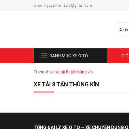
Email:
nguyentien.auto@gmail.com
DANH MỤC XE Ô TÔ
GIỚ
Trang chủ
/
xe tải 8 tấn thùng kín
XE TẢI 8 TẤN THÙNG KÍN
TỔNG ĐẠI LÝ XE Ô TÔ – XE CHUYÊN DỤNG Ô