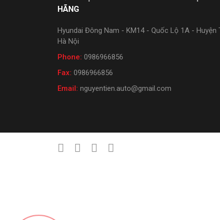
HÃNG
Hyundai Đông Nam - KM14 - Quốc Lộ 1A - Huyện T
Hà Nội
Phone:
0986966856
Fax:
0986966856
Email:
nguyentien.auto@gmail.com