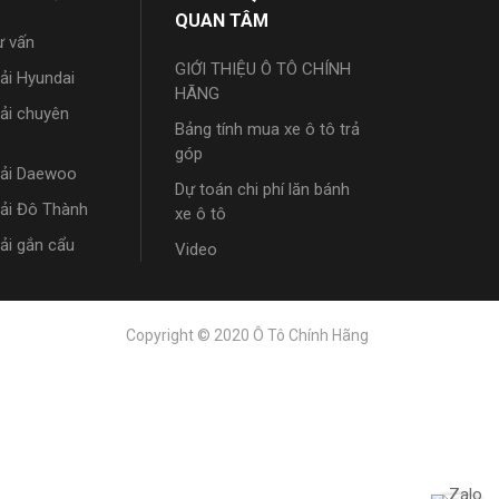
QUAN TÂM
ư vấn
GIỚI THIỆU Ô TÔ CHÍNH
tải Hyundai
HÃNG
tải chuyên
Bảng tính mua xe ô tô trả
góp
tải Daewoo
Dự toán chi phí lăn bánh
tải Đô Thành
xe ô tô
tải gắn cẩu
Video
Copyright © 2020 Ô Tô Chính Hãng