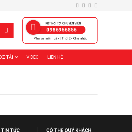
KẾT NỐI TỚI CHUYÊN VIÊN
0986966856
Phụ vụ mỗi ngày | Thứ 2 - Chủ nhật
XE TẢI
VIDEO
LIÊN HỆ
 TIN TỨC
CÓ THỂ QUÝ KHÁCH