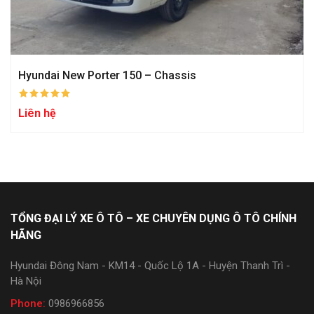
Hyundai New Porter 150 – Chassis
Liên hệ
TỔNG ĐẠI LÝ XE Ô TÔ – XE CHUYÊN DỤNG Ô TÔ CHÍNH
HÃNG
Hyundai Đông Nam - KM14 - Quốc Lộ 1A - Huyện Thanh Trì -
Hà Nội
Phone:
0986966856