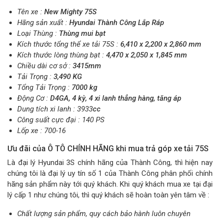
Tên xe :
New Mighty 75S
Hãng sản xuất :
Hyundai Thành Công Lắp Ráp
Loại Thùng :
Thùng mui bạt
Kích thước tổng thể xe tải 75S :
6,410 x 2,200 x 2,860
mm
Kích thước lòng thùng bạt :
4,470 x 2,050 x 1,845
mm
Chiều dài cơ sở :
3415mm
Tải Trọng :
3,490
KG
Tổng Tải Trọng :
7000 kg
Động Cơ :
D4GA, 4 kỳ, 4 xi lanh thẳng hàng, tăng áp
Dung tích xi lanh : 3933
cc
Công suất cực đại : 140 PS
Lốp xe : 700-16
Ưu đãi của Ô TÔ CHÍNH HÃNG khi mua trả góp xe tải 75S
Là đại lý Hyundai 3S chính hãng của Thành Công, thì hiện nay
chúng tôi là đại lý uy tín số 1 của Thành Công phân phối chính
hãng sản phẩm này tới quý khách. Khi quý khách mua xe tại đại
lý cấp 1 như chúng tôi, thì quý khách sẽ hoàn toàn yên tâm về :
Chất lượng sản phẩm, quy cách bảo hành luôn chuyên